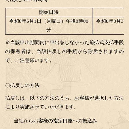
開始日時
令和
8年6月1日（月曜日）午後0時00
令和
8年8月3
分
※当該申出期間内に申出をしなかった前払式支払手段
の保有者は、当該払戻しの手続から除斥されますの
で、ご注意願います。
〇払戻しの方法
払戻しは、以下の方法のうち、お客様が選択した方法
により実施させていただきます。
当社からお客様の指定口座への振込み