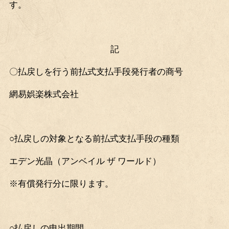
す。
記
〇払戻しを行う前払式支払手段発行者の商号
網易娯楽株式会社
○払戻しの対象となる前払式支払手段の種類
エデン光晶（アンベイル
ザ
ワールド）
※有償発行分に限ります。
○払戻しの申出期間